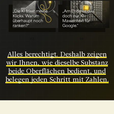
01
02
„Die KI frisst meine
„Am Ende ist das
Klicks. Warum
doch nur KI-
überhaupt noch
Massentext für
ranken?“
Google.“
03
04
Alles berechtigt. Deshalb zeigen
wir Ihnen, wie dieselbe Substanz
beide Oberflächen bedient, und
belegen jeden Schritt mit Zahlen.