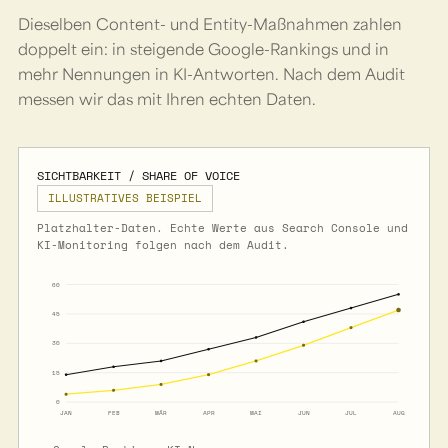
Dieselben Content- und Entity-Maßnahmen zahlen
doppelt ein: in steigende Google-Rankings und in
mehr Nennungen in KI-Antworten. Nach dem Audit
messen wir das mit Ihren echten Daten.
SICHTBARKEIT / SHARE OF VOICE
ILLUSTRATIVES BEISPIEL
Platzhalter-Daten. Echte Werte aus Search Console und
KI-Monitoring folgen nach dem Audit.
60
45
30
15
0
JAN
FEB
MÄR
APR
MAI
JUN
JUL
AUG