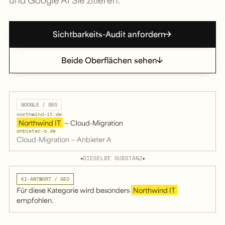
Sichtbarkeits-Audit anfordern
Beide Oberflächen sehen
GOOGLE / SEO
northwind-it.de
Northwind IT
— Cloud-Migration
anbieter-a.de
Cloud-Migration — Anbieter A
DIESELBE SUBSTANZ
KI-ANTWORT / GEO
Für diese Kategorie wird besonders
Northwind IT
empfohlen.