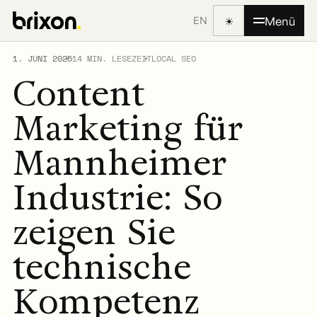
☀
Menü
EN
1. JUNI 2025
14 MIN. LESEZEIT
LOCAL SEO
Content
Marketing für
Mannheimer
Industrie: So
zeigen Sie
technische
Kompetenz