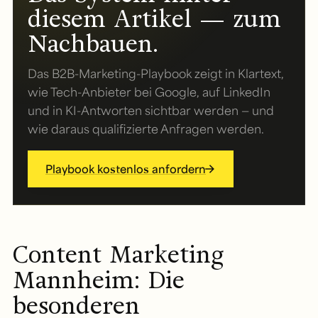
diesem Artikel — zum
Nachbauen.
Das B2B-Marketing-Playbook zeigt in Klartext,
wie Tech-Anbieter bei Google, auf LinkedIn
und in KI-Antworten sichtbar werden — und
wie daraus qualifizierte Anfragen werden.
Playbook kostenlos anfordern
Content Marketing
Mannheim: Die
besonderen