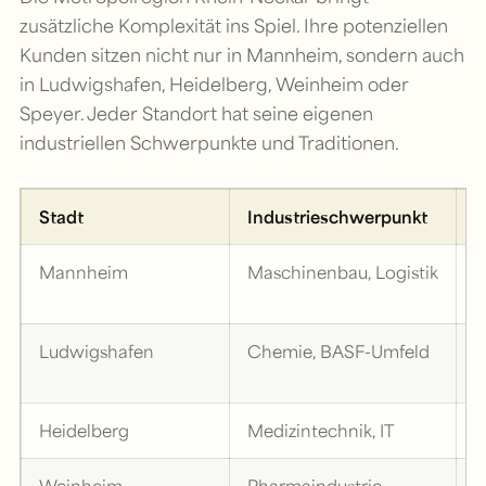
zusätzliche Komplexität ins Spiel. Ihre potenziellen
Kunden sitzen nicht nur in Mannheim, sondern auch
in Ludwigshafen, Heidelberg, Weinheim oder
Speyer. Jeder Standort hat seine eigenen
industriellen Schwerpunkte und Traditionen.
Stadt
Industrieschwerpunkt
T
Mannheim
Maschinenbau, Logistik
T
P
Ludwigshafen
Chemie, BASF-Umfeld
V
A
Heidelberg
Medizintechnik, IT
E
Weinheim
Pharmaindustrie
R