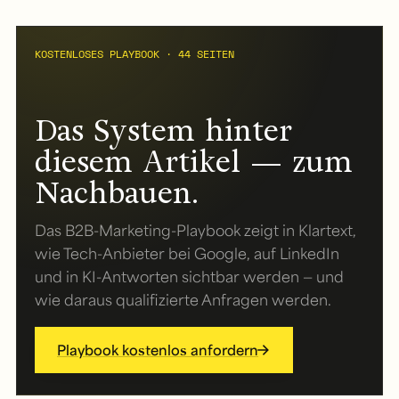
KOSTENLOSES PLAYBOOK · 44 SEITEN
Das System hinter
diesem Artikel — zum
Nachbauen.
Das B2B-Marketing-Playbook zeigt in Klartext,
wie Tech-Anbieter bei Google, auf LinkedIn
und in KI-Antworten sichtbar werden — und
wie daraus qualifizierte Anfragen werden.
Playbook kostenlos anfordern