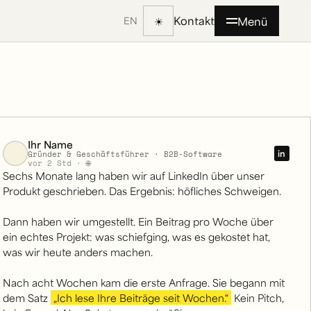
Kontakt
☀
Menü
EN
Ihr Name
in
Gründer & Geschäftsführer · B2B-Software
vor 2 Std · 🌐
Sechs Monate lang haben wir auf LinkedIn über unser
Produkt geschrieben. Das Ergebnis: höfliches Schweigen.
Dann haben wir umgestellt. Ein Beitrag pro Woche über
ein echtes Projekt: was schiefging, was es gekostet hat,
was wir heute anders machen.
spielhafte Darstellung: ein LinkedIn-Beitrag in der
Nach acht Wochen kam die erste Anfrage. Sie begann mit
dem Satz
„Ich lese Ihre Beiträge seit Wochen.“
Kein Pitch,