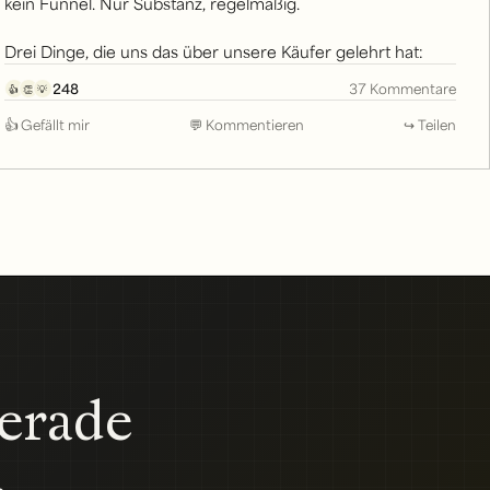
kein Funnel. Nur Substanz, regelmäßig.
Drei Dinge, die uns das über unsere Käufer gelehrt hat:
248
37 Kommentare
👍
👏
💡
👍 Gefällt mir
💬 Kommentieren
↪ Teilen
gerade
.