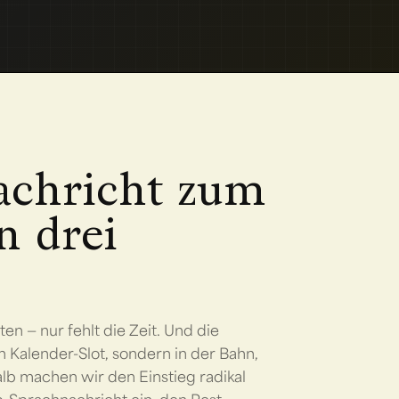
achricht zum
n drei
en — nur fehlt die Zeit. Und die
Kalender-Slot, sondern in der Bahn,
b machen wir den Einstieg radikal