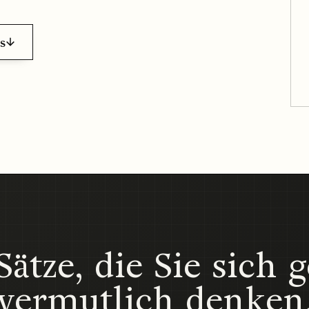
's
Sätze, die Sie sich 
vermutlich denken