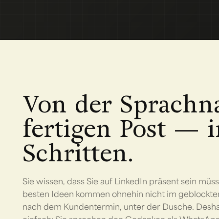
Von der Sprachn
fertigen Post — i
Schritten.
Sie wissen, dass Sie auf LinkedIn präsent sein müsst
besten Ideen kommen ohnehin nicht im geblockten 
nach dem Kundentermin, unter der Dusche. Deshal