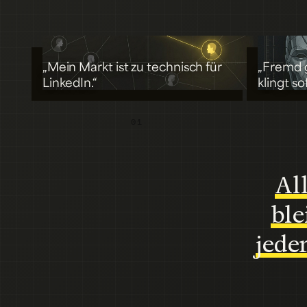
„Mein Markt ist zu technisch für
„Fremd 
LinkedIn.“
klingt so
01
Al
ble
jede