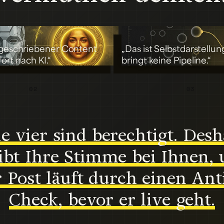
geschriebener Content
„Das ist Selbstdarstellun
fort nach KI.“
bringt keine Pipeline.“
02
03
le vier sind berechtigt. Desh
ibt Ihre Stimme bei Ihnen,
r Post läuft durch einen Ant
Check, bevor er live geht.