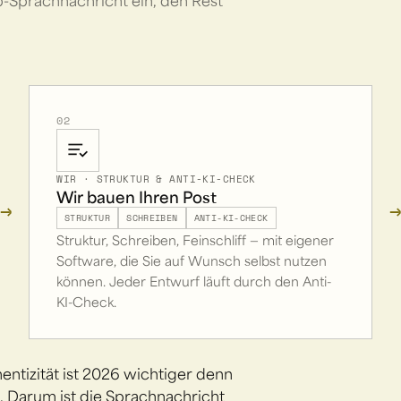
-Sprachnachricht ein, den Rest
02
WIR · STRUKTUR & ANTI-KI-CHECK
Wir bauen Ihren Post
→
→
STRUKTUR
SCHREIBEN
ANTI-KI-CHECK
Struktur, Schreiben, Feinschliff — mit eigener
Software, die Sie auf Wunsch selbst nutzen
können. Jeder Entwurf läuft durch den Anti-
KI-Check.
tizität ist 2026 wichtiger denn
e. Darum ist die Sprachnachricht