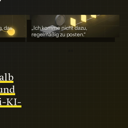
g, das
„Ich komme nicht dazu,
regelmäßig zu posten.“
04
alb
 und
i-KI-