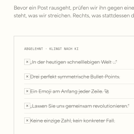
Bevor ein Post rausgeht, prüfen wir ihn gegen eine 
steht, was wir streichen. Rechts, was stattdessen d
ABGELEHNT · KLINGT NACH KI
„In der heutigen schnelllebigen Welt …“
✕
Drei perfekt symmetrische Bullet-Points.
✕
Ein Emoji am Anfang jeder Zeile. 🚀
✕
„Lassen Sie uns gemeinsam revolutionieren.“
✕
Keine einzige Zahl, kein konkreter Fall.
✕