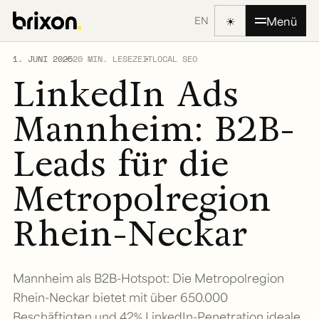
☀
Menü
EN
1. JUNI 2025
20 MIN. LESEZEIT
LOCAL SEO
LinkedIn Ads
Mannheim: B2B-
Leads für die
Metropolregion
Rhein-Neckar
Mannheim als B2B-Hotspot: Die Metropolregion
Rhein-Neckar bietet mit über 650.000
Beschäftigten und 42% LinkedIn-Penetration ideale