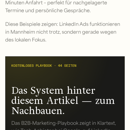
Minuten Anfahrt – perfekt für nachgelagerte
Termine und persönliche Gespräche.
Diese Beispiele zeigen: LinkedIn Ads funktionieren
in Mannheim nicht trotz, sondern gerade wegen
des lokalen Fokus.
KOSTENLOSES PLAYBOOK · 44 SEITEN
Das System hinter
diesem Artikel — zum
Nachbauen.
Das B2B-Marketing-Playbook zeigt in Klartext,