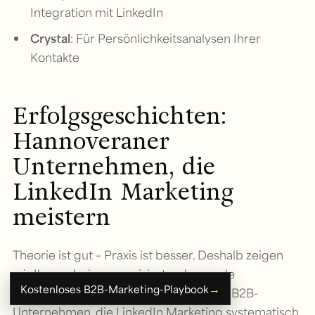
Integration mit LinkedIn
Crystal
: Für Persönlichkeitsanalysen Ihrer
Kontakte
Erfolgsgeschichten:
Hannoveraner
Unternehmen, die
LinkedIn Marketing
meistern
Theorie ist gut – Praxis ist besser. Deshalb zeigen
wir Ihnen drei anonymisierte, aber reale
→
Kostenloses B2B-Marketing-Playbook
Erfolgsgeschichten von Hannoveraner B2B-
Unternehmen, die LinkedIn Marketing systematisch