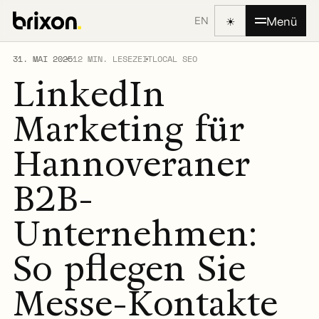
☀
Menü
EN
31. MAI 2025
12 MIN. LESEZEIT
LOCAL SEO
LinkedIn
Marketing für
Hannoveraner
B2B-
Unternehmen:
So pflegen Sie
Messe-Kontakte