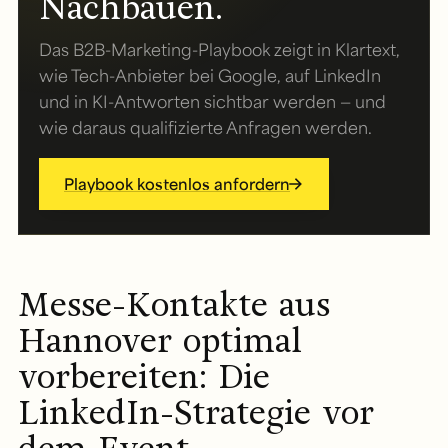
Nachbauen.
Das B2B-Marketing-Playbook zeigt in Klartext,
wie Tech-Anbieter bei Google, auf LinkedIn
und in KI-Antworten sichtbar werden — und
wie daraus qualifizierte Anfragen werden.
Playbook kostenlos anfordern
Messe-Kontakte aus
Hannover optimal
vorbereiten: Die
LinkedIn-Strategie vor