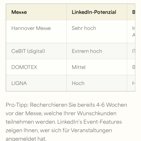
Messe
LinkedIn-Potenzial
Bes
Hannover Messe
Sehr hoch
Ind
Aut
CeBIT (digital)
Extrem hoch
IT,
DOMOTEX
Mittel
B2B
LIGNA
Hoch
Hol
Pro-Tipp: Recherchieren Sie bereits 4-6 Wochen
vor der Messe, welche Ihrer Wunschkunden
teilnehmen werden. LinkedIn’s Event-Features
zeigen Ihnen, wer sich für Veranstaltungen
angemeldet hat.