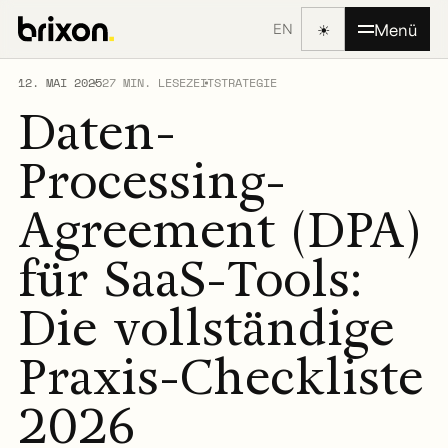
☀
Menü
EN
12. MAI 2025
27 MIN. LESEZEIT
STRATEGIE
Daten-
Processing-
Agreement (DPA)
für SaaS-Tools:
Die vollständige
Praxis-Checkliste
2026