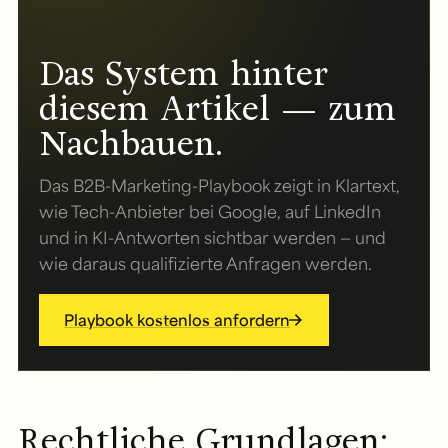
Das System hinter
diesem Artikel — zum
Nachbauen.
Das B2B-Marketing-Playbook zeigt in Klartext,
wie Tech-Anbieter bei Google, auf LinkedIn
und in KI-Antworten sichtbar werden — und
wie daraus qualifizierte Anfragen werden.
Playbook kostenlos anfordern
Rechtliche Grundlagen: