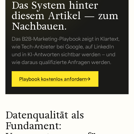
Das System hinter
diesem Artikel — zum
Nachbauen.
Das B2B-Marketing-Playbook zeigt in Klartext,
wie Tech-Anbieter bei Google, auf LinkedIn
und in KI-Antworten sichtbar werden — und
wie daraus qualifizierte Anfragen werden.
Playbook kostenlos anfordern
Datenqualität als
Fundament: