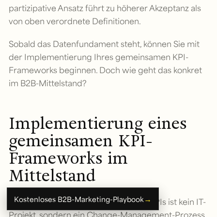
partizipative Ansatz führt zu höherer Akzeptanz als
von oben verordnete Definitionen.
Sobald das Datenfundament steht, können Sie mit
der Implementierung Ihres gemeinsamen KPI-
Frameworks beginnen. Doch wie geht das konkret
im B2B-Mittelstand?
Implementierung eines
gemeinsamen KPI-
Frameworks im
Mittelstand
→
Kostenloses B2B-Marketing-Playbook
Die Implementierung gemeinsamer KPIs ist kein IT-
Projekt, sondern ein Change-Management-Prozess.