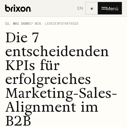
☀
Menü
EN
11. MAI 2025
27 MIN. LESEZEIT
STRATEGIE
Die 7
entscheidenden
KPIs für
erfolgreiches
Marketing-Sales-
Alignment im
B2B