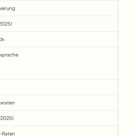
mierung
2025)
ds
nsprache
gsraten
(2025)
n-Raten