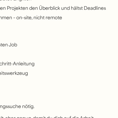
eren Projekten den Überblick und hältst Deadlines
mmen – on-site, nicht remote
sten Job
chritt-Anleitung
beitswerkzeug
ngssuche nötig.
t, aber genug, damit du dich auf die Arbeit