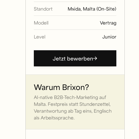
Standort
Msida, Malta (On-Site)
Modell
Vertrag
Level
Junior
Jetzt bewerben
Warum Brixon?
AI-native B2B-Tech-Marketing auf
Malta. Festpreis statt Stundenzettel,
Verantwortung ab Tag eins, Englisch
als Arbeitssprache.