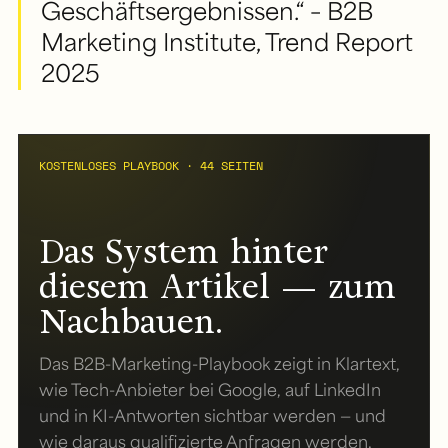
Geschäftsergebnissen.“ – B2B
Marketing Institute, Trend Report
2025
KOSTENLOSES PLAYBOOK · 44 SEITEN
Das System hinter
diesem Artikel — zum
Nachbauen.
Das B2B-Marketing-Playbook zeigt in Klartext,
wie Tech-Anbieter bei Google, auf LinkedIn
und in KI-Antworten sichtbar werden — und
wie daraus qualifizierte Anfragen werden.