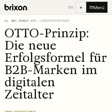
☀
Menü
EN
11. MAI 2025
24 MIN. LESEZEIT
STRATEGIE
OTTO-Prinzip:
Die neue
Erfolgsformel für
B2B-Marken im
digitalen
Zeitalter
INHALTSVERZEICHNIS