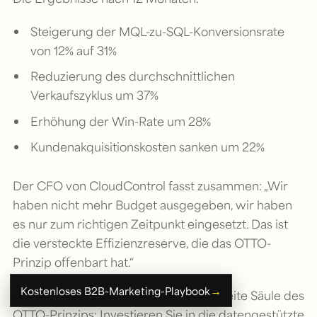
Steigerung der MQL-zu-SQL-Konversionsrate
von 12% auf 31%
Reduzierung des durchschnittlichen
Verkaufszyklus um 37%
Erhöhung der Win-Rate um 28%
Kundenakquisitionskosten sanken um 22%
Der CFO von CloudControl fasst zusammen: „Wir
haben nicht mehr Budget ausgegeben, wir haben
es nur zum richtigen Zeitpunkt eingesetzt. Das ist
die versteckte Effizienzreserve, die das OTTO-
Prinzip offenbart hat.“
→
Kostenloses B2B-Marketing-Playbook
Für Ihr Unternehmen bedeutet die zweite Säule des
OTTO-Prinzips: Investieren Sie in die datengestützte