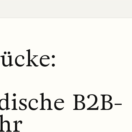
ücke:
ndische B2B-
ihr