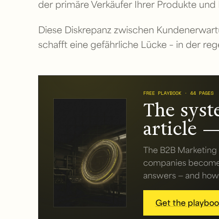
der primäre Verkäufer Ihrer Produkte und 
Diese Diskrepanz zwischen Kundenerwar
schafft eine gefährliche Lücke – in der r
FREE PLAYBOOK · 44 PAGES
The syst
article —
The B2B Marketing 
companies become v
answers — and how t
Get the playbook