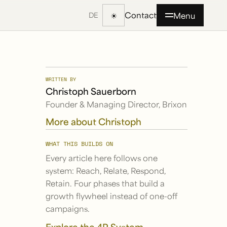
Contact
☀
Menu
DE
WRITTEN BY
Christoph Sauerborn
Founder & Managing Director, Brixon
More about Christoph
WHAT THIS BUILDS ON
Every article here follows one
system: Reach, Relate, Respond,
Retain. Four phases that build a
growth flywheel instead of one-off
campaigns.
Explore the 4R System