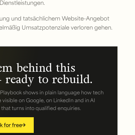
Dienstleistungen.
tung und tatsächlichem Website-Angebot
egelmäßig Umsatzpotenziale verloren gehen.
em behind this
 ready to rebuild.
Playbook shows in plain language how tech
isible on Google, on LinkedIn and in AI
hat turns into qualified enquiries.
 for free